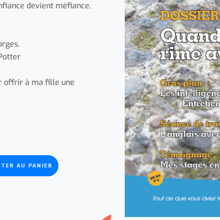
confiance devient méfiance.
orges.
Potter
 offrir à ma fille une
UTER AU PANIER