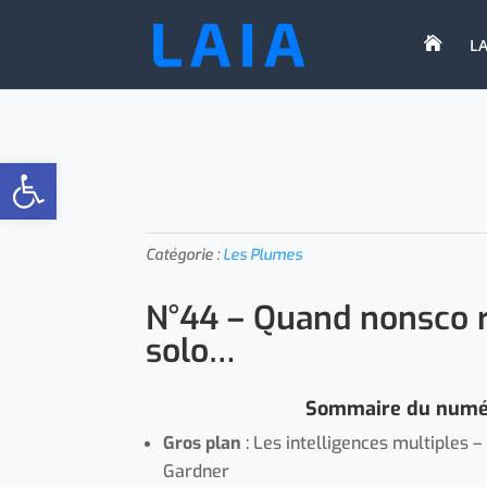

LA
Ouvrir la barre d’outils
Catégorie :
Les Plumes
N°44 – Quand nonsco 
solo…
Sommaire du numé
Gros plan
: Les intelligences multiples 
Gardner