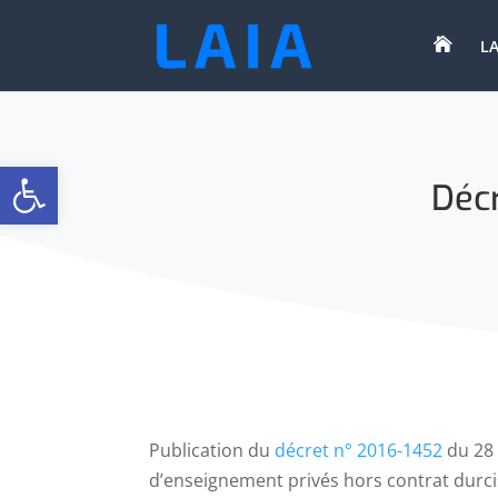

LA
Ouvrir la barre d’outils
Décr
Publication du
décret n° 2016-1452
du 28 
d’enseignement privés hors contrat durcis