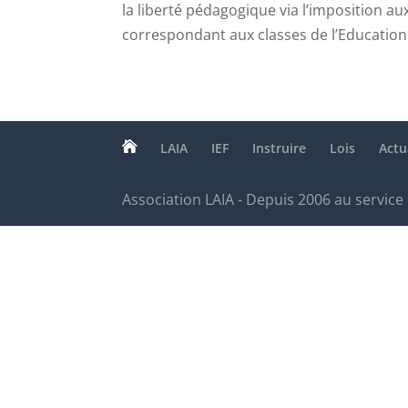
la liberté pédagogique via l’imposition au
correspondant aux classes de l’Education

LAIA
IEF
Instruire
Lois
Actu
Association LAIA - Depuis 2006 au service 