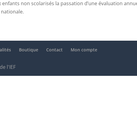
x enfants non scolarisés la passation d’une évaluation annue
 nationale.
alités
Boutique
Contact
Mon compte
de l'IEF