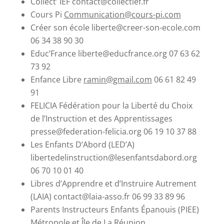
Collect’ IEF contact@collectief.fr
Cours Pi
Communication@cours-pi.com
Créer son école liberte@creer-son-ecole.com
06 34 38 90 30
Educ’France liberte@educfrance.org 07 63 62
73 92
Enfance Libre
ramin@gmail.com
06 61 82 49
91
FELICIA Fédération pour la Liberté du Choix
de l’Instruction et des Apprentissages
presse@federation-felicia.org 06 19 10 37 88
Les Enfants D’Abord (LED’A)
libertedelinstruction@lesenfantsdabord.org
06 70 10 01 40
Libres d’Apprendre et d’Instruire Autrement
(LAIA) contact@laia-asso.fr 06 99 33 89 96
Parents Instructeurs Enfants Épanouis (PIEE)
Métropole et Île de La Réunion